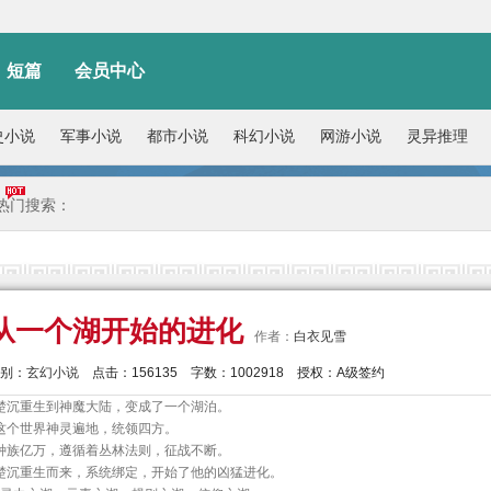
短篇
会员中心
史小说
军事小说
都市小说
科幻小说
网游小说
灵异推理
热门搜索：
从一个湖开始的进化
作者：
白衣见雪
别：
玄幻小说
点击：
156135
字数：
1002918
授权：
A级签约
楚沉重生到神魔大陆，变成了一个湖泊。
这个世界神灵遍地，统领四方。
种族亿万，遵循着丛林法则，征战不断。
楚沉重生而来，系统绑定，开始了他的凶猛进化。