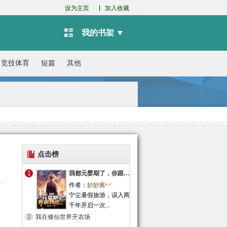
|
设为主页
加入收藏
我的书架 ▼
竞技体育
短篇
其他
点击榜
1
我都元婴期了，你跟我说开学？
作者：
妙妙酱丷
宁尘暑假旅游，误入两
千年开启一次...
2
我在修仙世界开农场