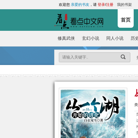
欢迎您
亲爱的书友
，请
登录
/
注册
我的书架
首页
修真武侠
玄幻小说
同人小说
历
类