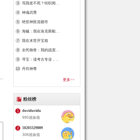
3
骂我老不死？转职闻仲，九天雷祖
4
神魂武尊
5
绝世神医混都市
6
海贼：我在洛克斯船上996
7
我在末世开宝箱
8
全民御兽：我的战宠超厉害
9
寻宝：读考古专业，掀起修仙狂潮
10
丹符神尊
更多>>
粉丝榜
duviduvidu
1
995迷妹值
18203329009
2
308迷妹值