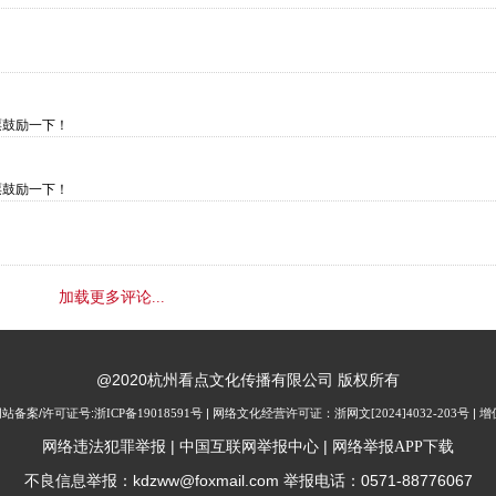
票鼓励一下！
票鼓励一下！
加载更多评论...
@2020杭州看点文化传播有限公司 版权所有
| 网站备案/许可证号:
浙ICP备19018591号
| 网络文化经营许可证：
浙网文[2024]4032-203号
| 
|
|
网络违法犯罪举报
中国互联网举报中心
网络举报APP下载
不良信息举报：kdzww@foxmail.com 举报电话：0571-88776067