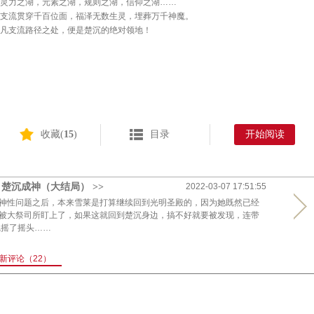
灵力之湖，元素之湖，规则之湖，信仰之湖……
支流贯穿千百位面，福泽无数生灵，埋葬万千神魔。
凡支流路径之处，便是楚沉的绝对领地！
收藏(
15
)
目录
开始阅读
楚沉成神（大结局） >>
2022-03-07 17:51:55
神性问题之后，本来雪莱是打算继续回到光明圣殿的，因为她既然已经
被大祭司所盯上了，如果这就回到楚沉身边，搞不好就要被发现，连带
沉摇了摇头……
新评论
（22）