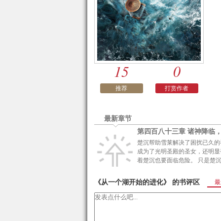
15
0
推荐
打赏作者
最新章节
第四百八十三章 诸神降临，
楚沉帮助雪莱解决了困扰已久的
成为了光明圣殿的圣女，还明显
着楚沉也要面临危险。 只是楚
《从一个湖开始的进化》 的书评区
最