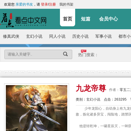
欢迎您
亲爱的书友
，请
登录
/
注册
我的书架
首页
短篇
会员中心
修真武侠
玄幻小说
同人小说
历史小说
军事小说
都市小
热门搜索：
九龙帝尊
作者：
零五二
类别：
玄幻小说
点击：
263295
少年龙阳心，自幼身上有九龙
敌，炼化诸多异宝，闯险地，踏禁
他逆转乾坤，一啸星辰灭，一眸