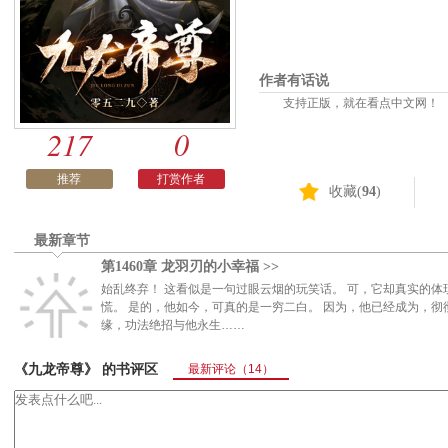
作者有话说
支持正版，就在看点中文网！
217
0
推荐
打赏作者
收藏(
94
)
最新章节
第1460章 龙羽刃的小幸福 >>
始乱终弃！ 这看似是一句过眼云烟的玩笑话。 可，它却真实的
慌。 是的，他如今，可真的是一穷二白。 因为，他已经成为，彻
缘，功法绝招与他永生……
《九龙帝尊》 的书评区
最新评论
（14）