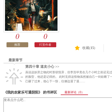
0
0
推荐
打赏作者
收藏(
15
)
最新章节
第四十章 道友小心 >>
虽说这妖邪之物此时形状怪异，但李浩毕竟在几个小时之前还见
的脸型，他还是记得的。 此时见得这怪物虽然被自己一剑砍断了
己砸了过来，他心下一惊，往侧边退了退……
《我的农家乐可通阴阳》 的书评区
最新评论
（0）