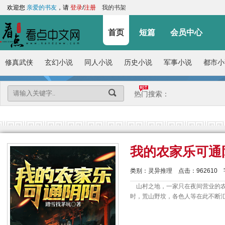
欢迎您
亲爱的书友
，请
登录
/
注册
我的书架
首页
短篇
会员中心
修真武侠
玄幻小说
同人小说
历史小说
军事小说
都市小
热门搜索：
我的农家乐可通
类别：
灵异推理
点击：
962610
山村之地，一家只在夜间营业的农
时，荒山野坟，各色人等在此不断