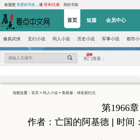
欢迎您
亲爱的书友
，请
登录
/
注册
我的书架
首页
短篇
会员中心
修真武侠
玄幻小说
同人小说
历史小说
军事小说
都市小
热门搜索：
当前位置：
首页
>
同人小说
>
鲁路修：缔造新纪元
第1966
作者：亡国的阿基德 | 时间：2025