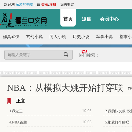
欢迎您
亲爱的书友
，请
登录
/
注册
我的书架
首页
短篇
会员中心
修真武侠
玄幻小说
同人小说
历史小说
军事小说
都市小
热门搜索：
NBA：从模拟大姚开始打穿联
作
盟
正文
10-08
1.我选三
2.我的队友很‘职
10-08
4.NBA首胜
5.那就打个赌吧