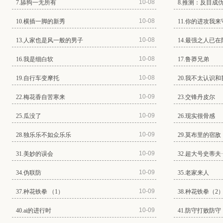
10-08
7.舔狗一无所有
8.推测：反目成
10-08
10.横插一脚的新秀
11.你的进攻我来
10-08
13.人家也是风一般的男子
14.最强之人已在
10-08
16.我是细白软
17.鲁莽兄弟
10-08
19.自行车变摩托
20.我不太认识
10-09
22.梅花香自苦寒来
23.交锋丹皮尔
10-09
25.瓜没了
26.现实很骨感
10-09
28.独乐乐不如众乐乐
29.莫布里的宿敌
10-09
31.美妙的误会
32.超大号史蒂夫
10-09
34.伪联防
35.老家来人
10-09
37.种花铁拳 （1）
38.种花铁拳（2
10-09
40.ai的进行时
41.防守打败防守