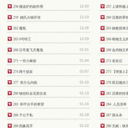
12-20
256 微波炉的副作用
257 上课和被
12-23
259 姚氏火锅开张
260 活塞的零
12-26
262 魔瓶
263 姚教授来
12-29
265 0号特工
266 唯物主义
01-01
268 日耳曼飞天魔鬼
269 金鸡独
01-04
271 一些小麻烦
272 老友记
01-07
274 两个损友
275 【弹簧人
01-10
277 算什么内线
278 双后撤步
01-13
280 锡伯杜会见前女友
281 活塞的转
01-16
283 和平分手的希望
284 人员清单
01-19
286 于公于私
287 摸头杀
01-22
289 四象高手
290 天赋：铁