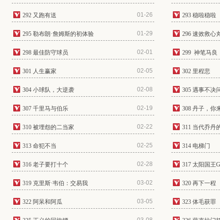
01-26
292 又跑有送
293 稳啦稳啦
01-29
295 勒布朗·詹姆斯的初体验
296 速效救心
02-01
298 最佳防守球员
299 神笔马良
02-05
301 人生赢家
302 里程悲
02-08
304 小球队，大逆袭
305 遇事不决
02-19
307 千里马与伯乐
308 丹子，
02-22
310 被埋怨的二当家
311 当代乔丹
02-25
313 命犯不当
314 电梯门
02-28
316 老子要打十个
317 太阳国王G
03-02
319 克里斯·韦伯：交易我
320 再下一程
03-05
322 阿呆和阿瓜
323 体毛获罪