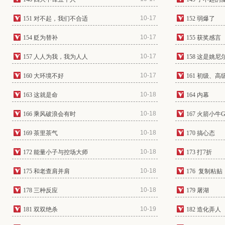
10-17
151 对不起，我们不合适
152 弱爆了
10-17
154 贬为替补
155 获奖感言
10-17
157 人人为我，我为人人
158 这是姚尼
10-17
160 大环境不好
161 初级、
10-18
163 这就是命
164 内幕
10-18
166 乘风破浪会有时
167 火箭小牛G
10-18
169 茶里茶气
170 搞心态
10-18
172 能量小子与控场大师
173 打7折
10-18
175 和老查肩并肩
176 复制粘贴
10-18
178 三种反应
179 屠湖
10-19
181 双双绝杀
182 造化弄人