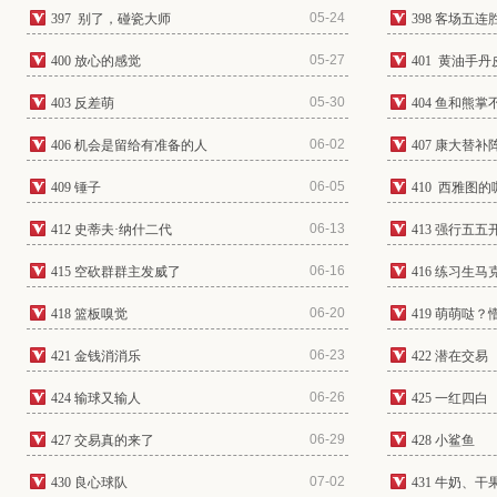
05-24
397 别了，碰瓷大师
398 客场五连
05-27
400 放心的感觉
401 黄油手丹
05-30
403 反差萌
404 鱼和熊
06-02
406 机会是留给有准备的人
407 康大替
06-05
409 锤子
410 西雅图的
06-13
412 史蒂夫·纳什二代
413 强行五五
06-16
415 空砍群群主发威了
416 练习生马
06-20
418 篮板嗅觉
419 萌萌哒
06-23
421 金钱消消乐
422 潜在交易
06-26
424 输球又输人
425 一红四白
06-29
427 交易真的来了
428 小鲨鱼
07-02
430 良心球队
431 牛奶、