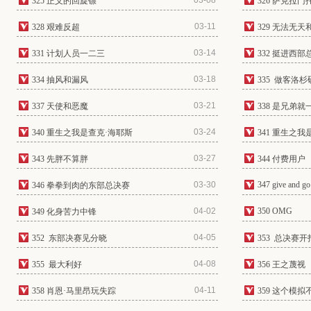
03-08
325 正义的回旋镖
326 萨克拉门
03-11
328 艰难反超
329 无法无
03-14
331 计划人员一二三
332 挺进西部
03-18
334 抽风和漏风
335 做客洛杉
03-21
337 天使和恶魔
338 是兄弟
03-24
340 重生之我是查克·海耶斯
341 重生之
03-27
343 先胖不算胖
344 付费用户
03-30
347 give and go
346 拳拳到肉的东部总决赛
04-02
350 OMG
349 化身苦力中锋
04-05
352 东部决赛见分晓
353 总决赛开
04-08
355 最大利好
356 王之蔑视
04-11
358 肖恩·马里昂玩失踪
359 这个模拟