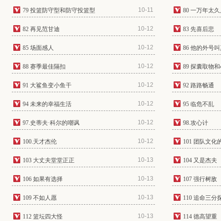
10-11
79 投篮防守型和防守投篮型
80 一万年太
10-12
82 再见范甘迪
83 先喜后悲
10-12
85 场面感人
86 他的外号
10-12
88 赛季最佳隔扣
89 探囊取物
10-12
91 大鲨鱼变小鱼干
92 路路畅通
10-12
94 未来的幸福生活
95 临危不乱
10-12
97.史蒂夫·科尔的嘲讽
98.攻心计
10-12
100.天才杰伦
101 团队文化
10-13
103 大丈夫堂堂正正
104 又是杰夫
10-13
106 如果有选择
107 强行树敌
10-13
109 不如人愿
110 追命三分
10-13
112 篮坛四大怪
114 德高望重