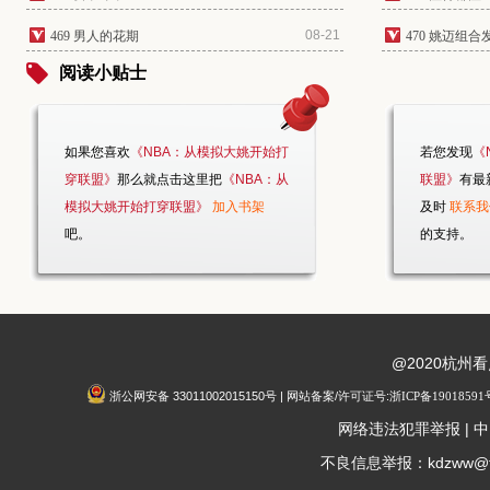
08-21
469 男人的花期
470 姚迈组合
阅读小贴士
如果您喜欢
《NBA：从模拟大姚开始打
若您发现
《
穿联盟》
那么就点击这里把
《NBA：从
联盟》
有最
模拟大姚开始打穿联盟》
加入书架
及时
联系我
吧。
的支持。
@2020杭州
浙公网安备 33011002015150号 | 网站备案/许可证号:
浙ICP备19018591
|
网络违法犯罪举报
中
不良信息举报：kdzww@fox