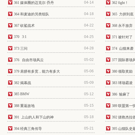
04-14
361 媒体圈的迈克尔·乔丹
362 fight！
04-18
364 和麦迪的另类组队
365 力拼到底
04-22
367 砍鲨战术
368 永不放弃
370 3:1
04-25
371 被针对了
04-28
373 三问
374 山猫来袭
05-02
376 自由市场风云
377 国际赛场
05-06
379 肩膀有多宽，能力有多大
380 领取奖励
05-09
382 揭幕战
383 球场霸凌
385 BMW
05-12
386 输麻了
05-15
388 重返故地
389 联盟第一
05-18
391 上山的人和下山的神
392 拯救杰
05-21
394 经典三角传导
395 山猫队