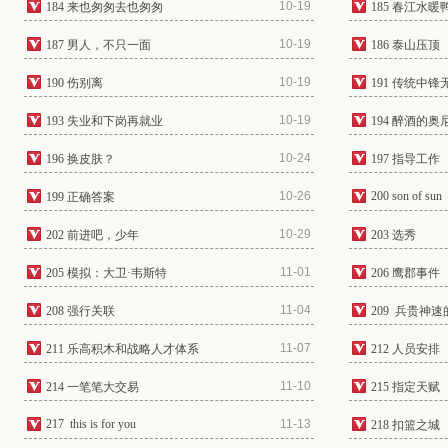
10-19
184 来也匆匆去也匆匆
185 春江水暖
10-19
187 男人，不只一面
186 泰山压顶
10-19
190 伤别离
191 传统中锋
10-19
193 失业和下岗再就业
194 醉酒的奥
10-24
196 换皮肤？
197 指导工作
10-26
200 son of sun
199 正确答案
10-29
202 前进吧，少年
203 选秀
11-01
205 模拟：大卫·韦斯特
206 鹰郡事件
11-04
208 强行关联
209 兵贵神
11-07
211 乐高积木和战略人才体系
212 人员安排
11-10
214 一笔笔大交易
215 指定天赋
217 this is for you
11-13
218 扣篮之城