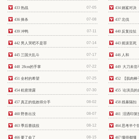
07-05
433 热战
434 姚鲨对决
07-08
436 捧杀
437 北伐
07-11
439 冲鸭
440 反复拉扯
07-14
442 男人哭吧不是罪
443 摇滚至死
07-17
445 三国大乱斗
446 人和
07-22
448 28cm的手掌
449 大刀未
07-25
451 全村的希望
452 【肌肉
07-30
454 机密泄露
455 论演员
08-02
457 真正的低效得分手
458 残暴隔扣
08-07
460 野兽出没
461 泪洒印第
08-12
463 季后赛战役
464 思考半个
08-15
466 要了命了
467 懂得都懂