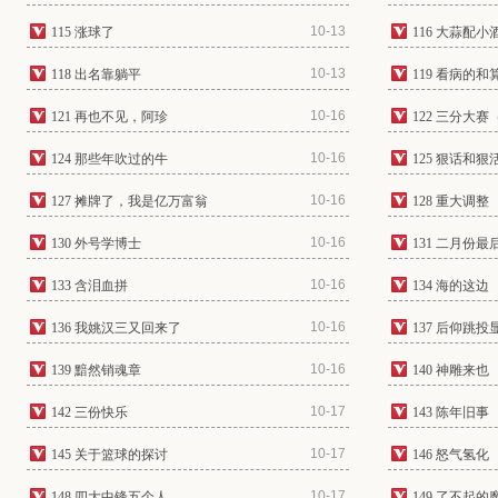
10-13
115 涨球了
116 大蒜配小
10-13
118 出名靠躺平
119 看病的和
10-16
121 再也不见，阿珍
122 三分大赛
10-16
124 那些年吹过的牛
125 狠话和狠
10-16
127 摊牌了，我是亿万富翁
128 重大调整
10-16
130 外号学博士
131 二月份
10-16
133 含泪血拼
134 海的这边
10-16
136 我姚汉三又回来了
137 后仰跳投
10-16
139 黯然销魂章
140 神雕来也
10-17
142 三份快乐
143 陈年旧事
10-17
145 关于篮球的探讨
146 怒气氢化
10-17
148 四大中锋五个人
149 了不起的