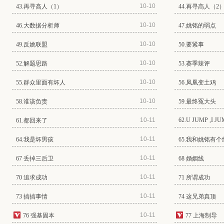
10-10
43.再寻高人（1）
44.再寻高人（2
10-10
46.大数据分析师
47.姚铭的弱点
10-10
49.反姚联盟
50.要紧事
10-10
52.解题思路
53.赛季辣评
10-10
55.群众里面有坏人
56.凤凰变土鸡
10-10
58.谁该负责
59.最终冤大头
10-11
62.U JUMP ,I J
61.都回来了
10-11
64.我是坏男孩
65.我和姚铭有个
10-11
67 丢掉三后卫
68 婚姻线
10-11
70 追求成功
71 所谓成功
10-11
73 搞搞事情
74 这兄弟真顶
10-11
76 强基固本
77 上海制导