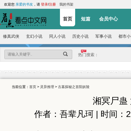
欢迎您
亲爱的书友
，请
登录
/
注册
我的书架
首页
短篇
会员中心
修真武侠
玄幻小说
同人小说
历史小说
军事小说
都市小
热门搜索：
当前位置：
首页
>
灵异推理
>
古墓探秘之首阳妖陵
湘冥尸蛊
作者：吾辈凡珂 | 时间：2026