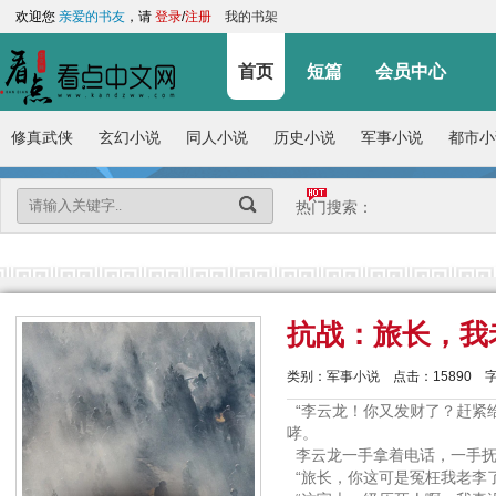
欢迎您
亲爱的书友
，请
登录
/
注册
我的书架
首页
短篇
会员中心
修真武侠
玄幻小说
同人小说
历史小说
军事小说
都市小
热门搜索：
抗战：旅长，我
类别：
军事小说
点击：
15890
字
“李云龙！你又发财了？赶紧
哮。
李云龙一手拿着电话，一手抚
“旅长，你这可是冤枉我老李了