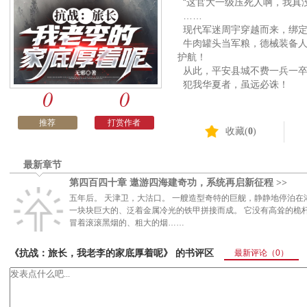
“这官大一级压死人啊，我真
……
现代军迷周宇穿越而来，绑定
牛肉罐头当军粮，德械装备人
护航！
从此，平安县城不费一兵一卒
犯我华夏者，虽远必诛！
0
0
这一世，让小鬼子知道什么叫
推荐
打赏作者
收藏(
0
)
最新章节
第四百四十章 遨游四海建奇功，系统再启新征程 >>
五年后。 天津卫，大沽口。 一艘造型奇特的巨舰，静静地停泊在
一块块巨大的、泛着金属冷光的铁甲拼接而成。 它没有高耸的桅
冒着滚滚黑烟的、粗大的烟……
《抗战：旅长，我老李的家底厚着呢》 的书评区
最新评论
（0）