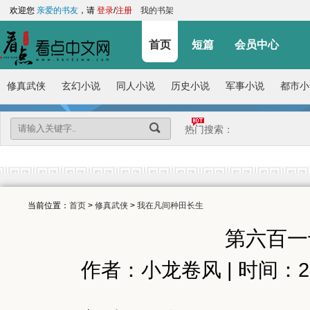
欢迎您
亲爱的书友
，请
登录
/
注册
我的书架
首页
短篇
会员中心
修真武侠
玄幻小说
同人小说
历史小说
军事小说
都市小
热门搜索：
当前位置：
首页
>
修真武侠
>
我在凡间种田长生
第六百一
作者：小龙卷风 | 时间：2026