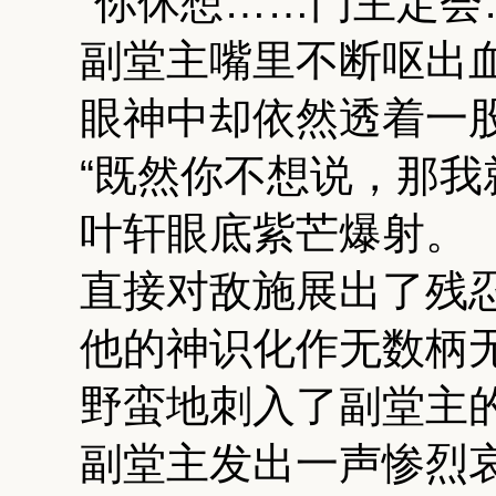
“你休想……门主定会
副堂主嘴里不断呕出
眼神中却依然透着一
“既然你不想说，那我
叶轩眼底紫芒爆射。
直接对敌施展出了残
他的神识化作无数柄
野蛮地刺入了副堂主
副堂主发出一声惨烈