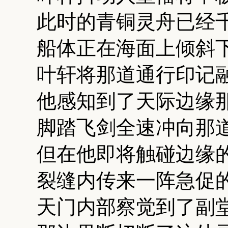
此时的青铜灵舟已经
船体正在海面上倾斜
叶轩将那道通行印记
他感知到了天际边缘
脚踏飞剑全速冲向那
但在他即将触碰边缘
裂缝内传来一阵急促
天门内部察觉到了副