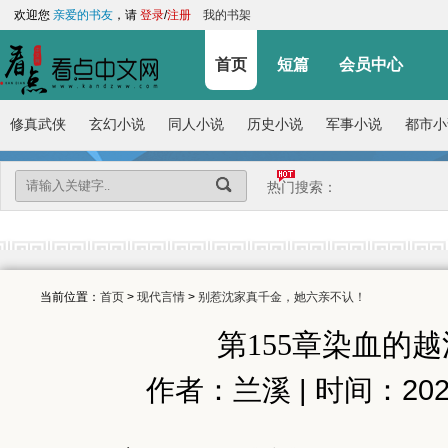
欢迎您
亲爱的书友
，请
登录
/
注册
我的书架
首页
短篇
会员中心
修真武侠
玄幻小说
同人小说
历史小说
军事小说
都市小
热门搜索：
当前位置：
首页
>
现代言情
>
别惹沈家真千金，她六亲不认！
第155章染血的
作者：兰溪 | 时间：2026-