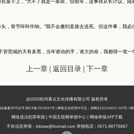
拳砸在桌子上，“大不了就是一条命。但朝哥，这事得从长计议。
紧拳头，骨节咔咔作响。“我不会傻到直接去送死。但这件事，我
不管莞城的天有多黑，当年谁动的手，谁欠的命，我都得一笔一
上一章
|
返回目录
|
下一章
@2020杭州看点文化传播有限公司 版权所有
| 网站备案/许可证号:
浙ICP备19018591号
| 网络文化经营许可证：
浙网文[2024]4032-203号
| 
|
|
网络违法犯罪举报
中国互联网举报中心
网络举报APP下载
不良信息举报：kdzww@foxmail.com 举报电话：0571-88776067