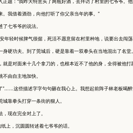
入正题：“我昨天特意买了两瓶好酒，去拜访了村里的七爷爷。
来。我借着酒劲，向他打听了你父亲当年的事。”
述了七爷爷的说法。
国安年轻时候脾气很倔，死活不愿意留在村里种地，说要出去闯
一身硬功夫。到了莞城后，硬是靠着一双拳头在当地混出了名堂
，就是对面来十几个拿刀的，也根本近不了他的身，全得被他打趴
跳不由自主地加快。
不了”……这些描述字字句句砸在我心上。我想起前阵子林老板喝
莞城靠拳头打穿一条街的狠人。
法，现在完全对上了。
”信纸上，沉圆圆转述着七爷爷的话。