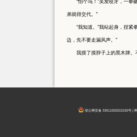
“怕个鸟！”吴发咬牙，一
弟就得交代。”
“我知道。”我站起身，捏
边，先不要走漏风声。”
我摸了摸脖子上的黑木牌。
浙公网安备 33011002015150号 