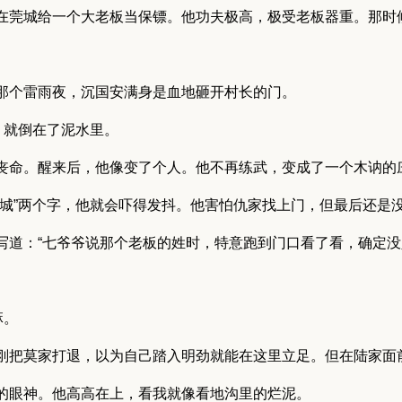
在莞城给一个大老板当保镖。他功夫极高，极受老板器重。那时
那个雷雨夜，沉国安满身是血地砸开村长的门。
，就倒在了泥水里。
丧命。醒来后，他像变了个人。他不再练武，变成了一个木讷的
莞城”两个字，他就会吓得发抖。他害怕仇家找上门，但最后还是
写道：“七爷爷说那个老板的姓时，特意跑到门口看了看，确定
麻。
刚把莫家打退，以为自己踏入明劲就能在这里立足。但在陆家面
的眼神。他高高在上，看我就像看地沟里的烂泥。