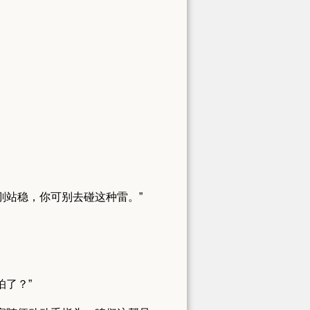
刚站稳，你可别去碰这种雷。”
怕了？”