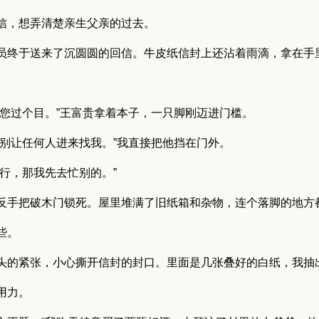
信，想弄清楚亲生父亲的过去。
员终于送来了沉圆圆的回信。牛皮纸信封上还沾着雨滴，拿在手
，您过个目。”王富贵拿着本子，一只脚刚迈进门槛。
，别让任何人进来找我。”我直接把他挡在门外。
行，那我先去忙别的。”
反手把破木门锁死。屋里堆满了旧纸箱和杂物，连个落脚的地方
些。
头的紧张，小心撕开信封的封口。里面是几张叠好的白纸，我抽
用力。