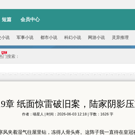
短篇
会员中心
史小说
军事小说
都市小说
科幻小说
网游小说
灵异推理
热门搜索：
19章 纸面惊雷破旧案，陆家阴影
作者：喵星人 | 时间：2026-06-03 12:18 | 字数：1626 字
寒风夹着湿气往屋里钻，冻得人骨头疼。这阵子我一直待在皇冠