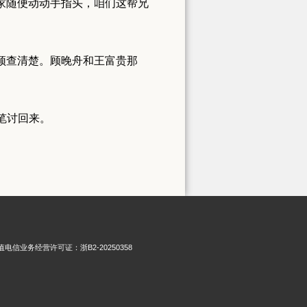
陆家随便动动手指头，咱们这帮兄
必须查清楚。顾晚舟和王富贵那
笔讨回来。
增值电信业务经营许可证：浙B2-20250358