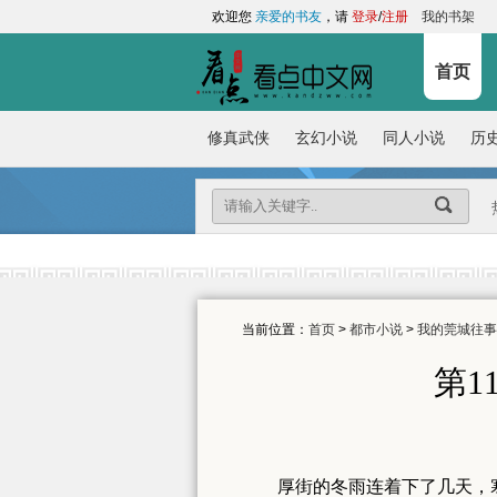
欢迎您
亲爱的书友
，请
登录
/
注册
我的书架
首页
修真武侠
玄幻小说
同人小说
历
当前位置：
首页
>
都市小说
>
我的莞城往事
第1
厚街的冬雨连着下了几天，