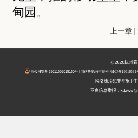
甸园。
上一章
|
@2020杭州
浙公网安备 33011002015150号 | 网站备案/许可证号:
浙ICP备19018591
|
网络违法犯罪举报
中
不良信息举报：kdzww@fox