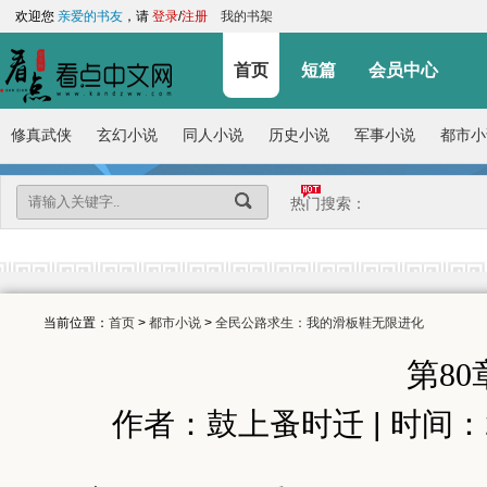
欢迎您
亲爱的书友
，请
登录
/
注册
我的书架
首页
短篇
会员中心
修真武侠
玄幻小说
同人小说
历史小说
军事小说
都市小
热门搜索：
当前位置：
首页
>
都市小说
>
全民公路求生：我的滑板鞋无限进化
第8
作者：鼓上蚤时迁 | 时间：2026