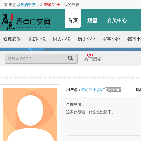
欢迎您
亲爱的书友
，请
登录
/
注册
我的书架
首页
短篇
会员中心
修真武侠
玄幻小说
同人小说
历史小说
军事小说
都市小
热门搜索：
用户名：
梦幻的小说家
|
昵
个性签名：
这家伙很懒，什么也没留下。