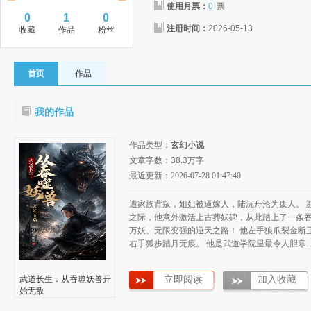
使用月票：
0
票
0
1
0
注册时间：
2026-05-13
收藏
作品
粉丝
首页
作品
我的作品
作品类型：
玄幻小说
文章字数：
38.3万字
最近更新：2026-07-28 01:47:40
遭家族背叛，姐姐被逼嫁人，陆沉舟沦为废人。 
之际，他意外激活上古葬妖碑，从此踏上了一条
万妖、无限变强的逆天之路！ 他左手狼爪裂金断
右手狐步踏月无痕。 他是武道学院里最令人胆寒
武道长生：从吞噬妖兽开
立即阅读
加入收藏
始无敌