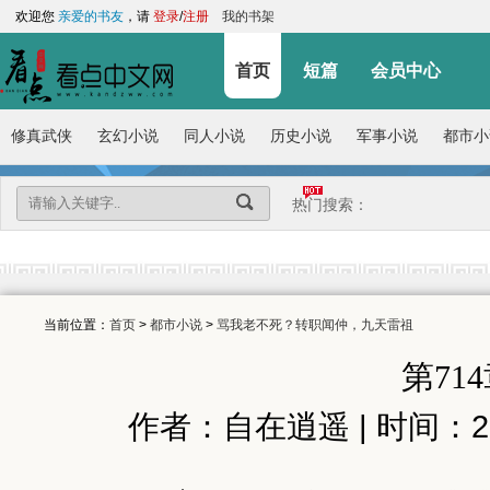
欢迎您
亲爱的书友
，请
登录
/
注册
我的书架
首页
短篇
会员中心
修真武侠
玄幻小说
同人小说
历史小说
军事小说
都市小
热门搜索：
当前位置：
首页
>
都市小说
>
骂我老不死？转职闻仲，九天雷祖
第71
作者：自在逍遥 | 时间：2026