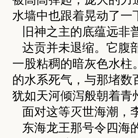
水墙中也跟着晃动了一
旧神之主的底蕴远非
达贡并未退缩。它腹
一股粘稠的暗灰色水柱
的水系死气，与那堵数
犹如天河倾泻般朝着青
面对这等灭世海潮，
东海龙王那号令四海