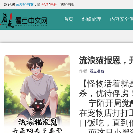
欢迎您
亲爱的书友
，请
登录
/
注册
我的书架
首页
纠纷处理
内容安全
流浪猫报恩，
作者
看点漫画
【怪物活着就
杀，优待俘虏
宁陌开局觉醒
在宠物店打打
口饭吃，直到
而这只小黑猫