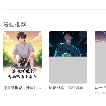
漫画推荐
流浪猫报恩，开局叼来至尊骨
民俗成真：我在诡异世界封神了
从一个
玄幻
重