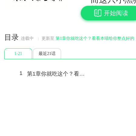
第一次叼回【
开始阅读
格。
第二次叼回【
目录
力，拥有火山
连载中
更新至
第1章你就吃这个？看看本喵给你整点好的
第三次叼回【
1-21
最近21话
速度最快的男
…
1
第1章你就吃这个？看看本喵给你整点好的！
第N次叼回【
宁陌：？
煤球：喵～（