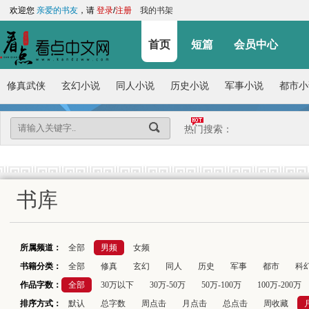
欢迎您
亲爱的书友
，请
登录
/
注册
我的书架
首页
短篇
会员中心
修真武侠
玄幻小说
同人小说
历史小说
军事小说
都市小
热门搜索：
书库
所属频道：
全部
男频
女频
书籍分类：
全部
修真
玄幻
同人
历史
军事
都市
科
作品字数：
全部
30万以下
30万-50万
50万-100万
100万-200万
排序方式：
默认
总字数
周点击
月点击
总点击
周收藏