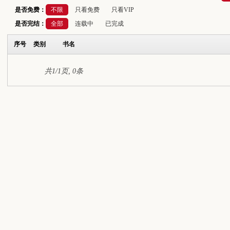
是否免费：
不限
只看免费
只看VIP
是否完结：
全部
连载中
已完成
序号
类别
书名
共1/1页, 0条