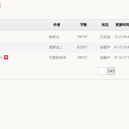
作者
字数
状态
更新时
徐惊云
709747
已完成
12-25 04:
咸青虫二
822937
连载中
07-25 10:
雄》
可爱的鸡哥
599757
连载中
07-18 17: