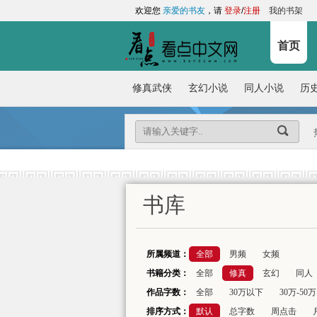
欢迎您
亲爱的书友
，请
登录
/
注册
我的书架
首页
修真武侠
玄幻小说
同人小说
历
书库
所属频道：
全部
男频
女频
书籍分类：
全部
修真
玄幻
同人
作品字数：
全部
30万以下
30万-50万
排序方式：
默认
总字数
周点击