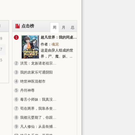
点击榜
间
周
月
总
1
超凡世界：我的同桌是茅山女道士
49
作者：
魂泥
47
这是由异人组成的世
界，尸、魔、妖、...
55
2
洪荒：龙族请老祖宗出关
3
我的农家乐可通阴阳
4
绝世神医混都市
5
丹符神尊
6
毒舌小师妹：我真没想当全宗希望
7
苟在两界，我靠杀丧尸爆气血！
8
我都元婴期了，你跟我说开学？
9
凡人修仙：从县衙捕快开始