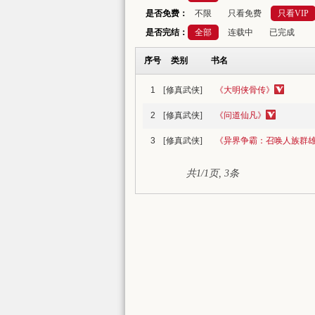
是否免费：
不限
只看免费
只看VIP
是否完结：
全部
连载中
已完成
序号
类别
书名
1
[修真武侠]
《大明侠骨传》
2
[修真武侠]
《问道仙凡》
3
[修真武侠]
《异界争霸：召唤人族群
共1/1页, 3条