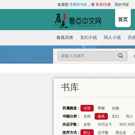
欢迎您
亲爱的书友
，请
登录
/
注册
我的书架
首页
修真武侠
玄幻小说
同人小说
历
书库
所属频道：
全部
男频
女频
书籍分类：
全部
修真
玄幻
同人
作品字数：
全部
30万以下
30万-50万
排序方式：
默认
总字数
周点击