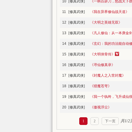
10
[修真武侠]
《一柄百辟刀，怒战天下
11
[修真武侠]
《我在异界修仙战天道》
12
[修真武侠]
《大明之英雄无双》
13
[修真武侠]
《凡人修仙：从一本庚金
14
[修真武侠]
《玄幻：我的功法能自动
15
[修真武侠]
《大明侠骨传》
16
[修真武侠]
《寻仙修真录》
17
[修真武侠]
《封魔人之入世封魔》
18
[修真武侠]
《猎魔苍穹》
19
[修真武侠]
《我一个纨绔，飞升成仙
20
[修真武侠]
《傲视浮尘》
共1/2
1
2
下一页