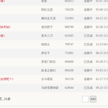
群雄》
老筐
692613
连载中
05-07 14:
悟红尘恋
744339
连载中
05-06 12:
佩剑走天涯
531993
连载中
04-21 15:
剑诀开始》
老刘把子
860789
连载中
02-28 15:
修炼》
君木三刃
621605
已完成
01-02 12:
徐惊云
709747
已完成
12-25 04:
梦谷子
732681
连载中
08-25 23:
弄堂门前石
694660
已完成
03-28 17:
妖龙之瞳幻
984268
连载中
03-03 21:
很合理吧？》
古今霸笑
501159
连载中
02-27 17:
马踏雪雁绕梁
629044
已完成
09-23 13:
页, 24条