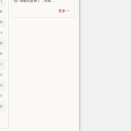
10
我都元婴期了，你跟我说开学？
11
更多>>
00
39
14
49
49
11
22
55
07
59