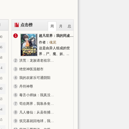
点击榜
间
周
月
总
1
超凡世界：我的同桌是茅山女道士
00
作者：
魂泥
46
这是由异人组成的世
界，尸、魔、妖、...
58
2
洪荒：龙族请老祖宗出关
14
3
绝世神医混都市
4
我的农家乐可通阴阳
03
5
丹符神尊
30
6
毒舌小师妹：我真没想当全宗希望
43
7
苟在两界，我靠杀丧尸爆气血！
54
8
凡人修仙：从县衙捕快开始
55
9
筑完基就回地球，我于此世无敌