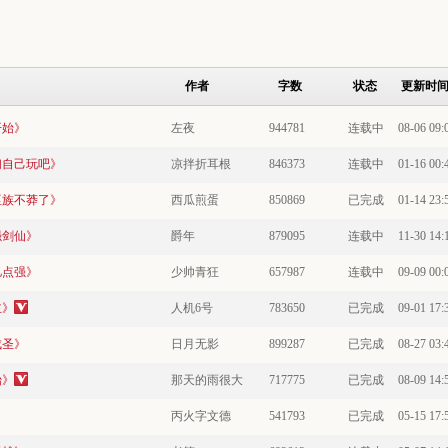
作者
字数
状态
更新时
开始》
左夜
944781
连载中
08-06 09:
们自己玩吧》
凉拌折耳根
846373
连载中
01-16 00:
巫族不莽了》
西瓜煎蛋
850869
已完成
01-14 23:
强剑仙》
爵年
879095
连载中
11-30 14:
亿点强》
少帅青狂
657987
连载中
09-09 00:
主》
人机6号
783650
已完成
09-01 17:
成圣》
日月无影
899287
已完成
08-27 03:
始》
那天的雨很大
717775
已完成
08-09 14:
丙火字文德
541793
已完成
05-15 17: